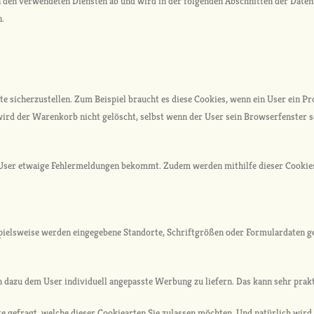
 den verwendeten Diensten ab und wird in der folgenden Abschnitten der Daten
n.
e sicherzustellen. Zum Beispiel braucht es diese Cookies, wenn ein User ein Pr
wird der Warenkorb nicht gelöscht, selbst wenn der User sein Browserfenster s
User etwaige Fehlermeldungen bekommt. Zudem werden mithilfe dieser Cookies 
spielsweise werden eingegebene Standorte, Schriftgrößen oder Formulardaten g
dazu dem User individuell angepasste Werbung zu liefern. Das kann sehr prakti
 gefragt, welche dieser Cookiearten Sie zulassen möchten. Und natürlich wird